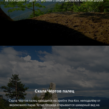
её посещения — дойти с верхней станции Даховской канатной дороги.
Скала Чёртов палец
Скала Чёртов палец находится на хребте Уна-Коз, неподалёку от
верёвочного парка Тетис. Отсюда открывается шикарный вид на