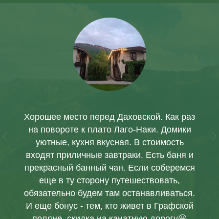
Савранская канатная
дорога
Длина дороги 1250 м, высота
подъема 500 м., время пути в одну
сторону 15 минут. Канатка
Хорошее место перед Даховской. Как раз
поднимает туристов на вершину
на повороте к плато Лаго-Наки. Домики
хребта
уютные, кухня вкусная. В стоимость
Уна-Коз.
входят приличные завтраки. Есть баня и
Сам подъем и спуск открывает
прекрасный банный чан. Если соберемся
захватывающее зрелище на
еще в ту сторону путешествовать,
долину реки белой и вершины
хребта Азиш-Тау.
обязательно будем там останавливаться.
И еще бонус - тем, кто живет в Графской
поляне, скидка на канатную дорогу😃