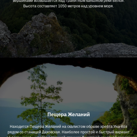
вершинами возвышается над Гранитным каньоном реки Белой.
Высота составляет 1050 метров над уровнем моря.
Пещера Желаний
Находится Пещера Желаний на скалистом обрыве хребта Уна-Коз
рядом со станицей Даховская. Наиболее простой и быстрый вариант