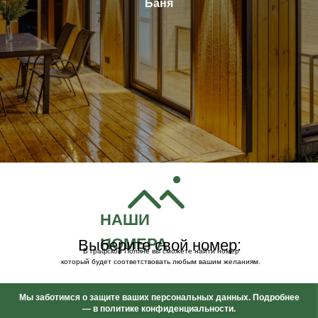
Баня
НАШИ
НОМЕРА
Вы берите свой номер:
В графской Поляне вы сможете найти номер
который будет соответствовать любым вашим желаниям.
Мы заботимся о защите ваших персональных данных. Подробнее
— в политике конфиденциальности.