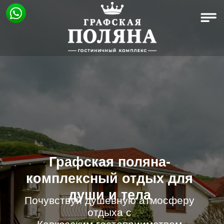
Графская поляна-
комплексный отдых для
души и тела
Почувствуй душевную атмосферу
отдыха с
Кавказским гостеприимством
Смотреть номера
8(800)101-28-57
Связаться