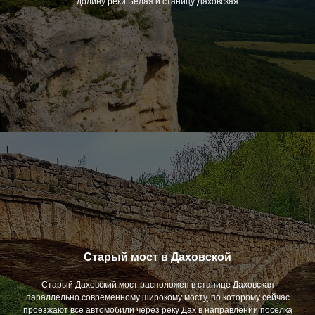
долину реки Белая и станицу Даховская
Старый мост в Даховской
Старый Даховский мост расположен в станице Даховская
параллельно современному широкому мосту, по которому сейчас
проезжают все автомобили через реку Дах в направлении поселка