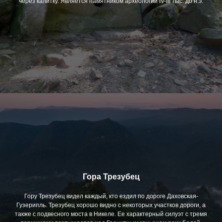
через калитку. Является памятником археологии IV-III тыс. до н.э.
фе
Контакты
Гора Трезубец
Гору Трезубец видел каждый, кто ездил по дороге Даховская-
Гузерипль. Трезубец хорошо видно с некоторых участков дороги, а
также с подвесного моста в Никеле. Ее характерный силуэт с тремя