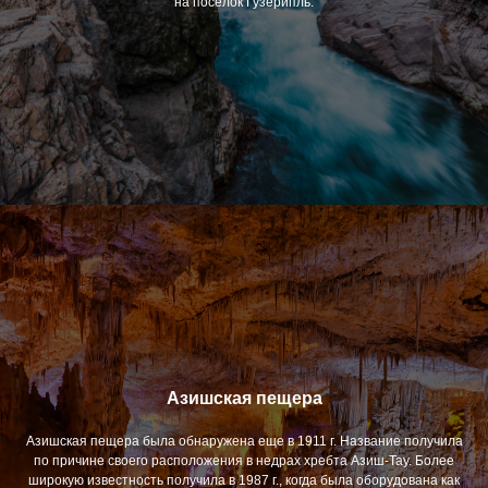
на посёлок Гузерипль.
Азишская пещера
Азишская пещера была обнаружена еще в 1911 г. Название получила
по причине своего расположения в недрах хребта Азиш-Тау. Более
широкую известность получила в 1987 г., когда была оборудована как