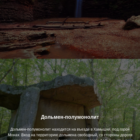
Майкопский район, cт.
Даховская ул. Мира 15
+7(928) 669-65-29
grafstvo.fortuna@yandex.ru
graf.polyana
Ваш комфортный отдых в
Адыгее
+7(928) 669-65-
29
Дольмен-полумонолит
grafstvo.fortuna@yandex.ru
Дольмен-полумонолит находится на въезде в Хамышки, под горой
Монах. Вход на территорию дольмена свободный, со стороны дороги
Написать нам!!!