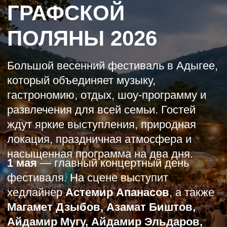
барабанные номера, кавер-группа, шоу
«Бэлла чао», лазерное шоу и дискотека.
2 мая
— более лёгкий праздничный день
Почувствуй душевную атмосфер
с ведущим, DJ, выступлениями местных
отдыха с Кавказским
коллективов, гастрономией, отдыхом и
гостеприимством
большим розыгрышем подарков от
спонсоров
На страницу фестиваля
ЛЕТО
ЗИМА
3D
3D
Мы обо всём
позаботились